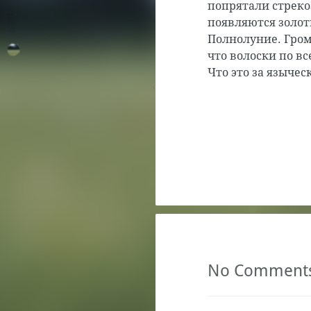
попрятали стреко
появляются золот
Полнолуние. Гром
что волоски по в
Что это за языче
No Comment