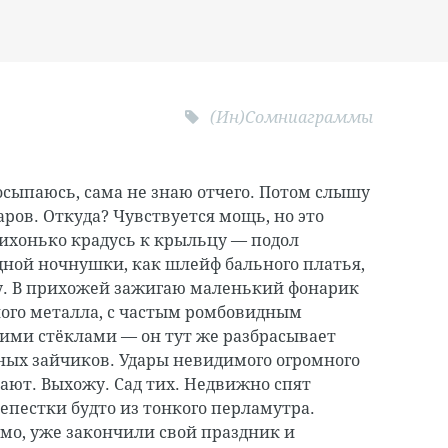
(Ин)Сомниаграммы
сыпаюсь, сама не знаю отчего. Потом слышу
даров. Откуда? Чувствуется мощь, но это
 Тихонько крадусь к крыльцу — подол
ной ночнушки, как шлейф бального платья,
у. В прихожей зажигаю маленький фонарик
ного металла, с частым ромбовидным
ими стёклами — он тут же разбрасывает
ных зайчиков. Удары невидимого огромного
ают. Выхожу. Сад тих. Недвижно спят
епестки будто из тонкого перламутра.
мо, уже закончили свой праздник и