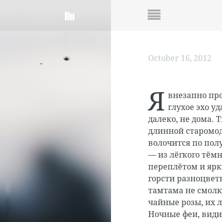
October 16, 2012
Я
внезапно про
глухое эхо у
далеко, не дома.
длинной старомод
волочится по пол
— из лёгкого тём
переплётом и ярк
горсти разноцвет
тамтама не смолк
чайные розы, их л
Ночные феи, види