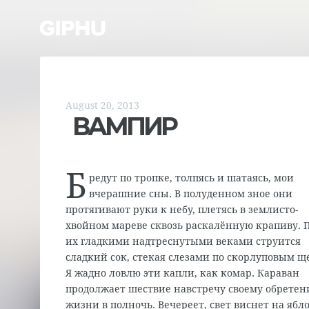
August 20, 2013
ВАМПИР
Б
редут по тропке, толпясь и шатаясь, мои
вчерашние сны. В полуденном зное они
протягивают руки к небу, плетясь в землисто-
хвойном мареве сквозь раскалённую крапиву. 
их гладкими надтреснутыми веками струится
сладкий сок, стекая слезами по скорлуповым щ
Я жадно ловлю эти капли, как комар. Караван
продолжает шествие навстречу своему обрете
жизни в полночь. Вечереет, свет виснет на ябл