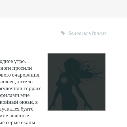
Белое на чёрном
одное утро.
ноги просили
нового очарования;
чалось, хотело
огулочной террасе
перилами мне
койный океан, в
пускался будто
сине-зелёные
бые серые скалы