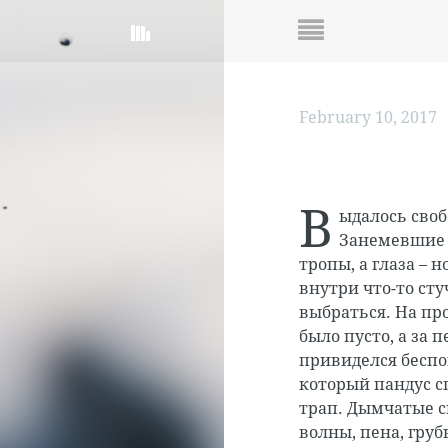
February 10, 2017
В
ыдалось своб
Занемевшие 
тропы, а глаза – 
внутри что-то сту
выбраться. На пр
было пусто, а за 
привиделся беспо
который пандус с
трап. Дымчатые 
волны, пена, гру