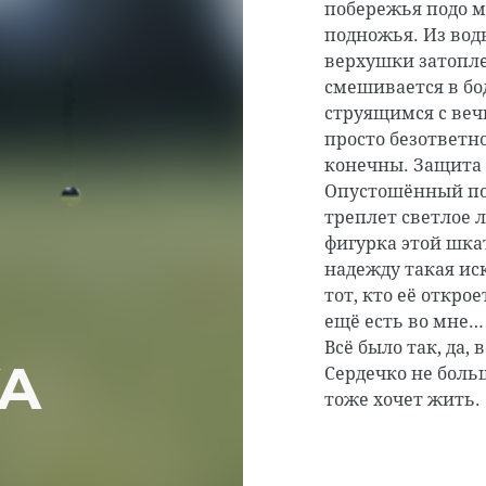
побережья подо м
подножья. Из вод
верхушки затопле
смешивается в б
струящимся с веч
просто безответн
конечны. Защита 
Опустошённый пос
треплет светлое 
фигурка этой шка
надежду такая ис
тот, кто её откро
ещё есть во мне…
Всё было так, да, 
А
Сердечко не боль
тоже хочет жить.