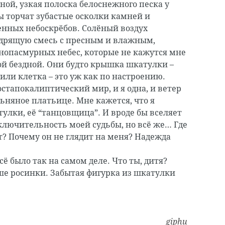
ной, узкая полоска белоснежного песка у
ы торчат зубастые осколки камней и
нных небоскрёбов. Солёный воздух
одрящую смесь с пресным и влажным,
нопасмурных небес, которые не кажутся мне
ой бездной. Они будто крышка шкатулки –
или клетка – это уж как по настроению.
тапокалиптический мир, и я одна, и ветер
льняное платьице. Мне кажется, что я
тулки, её “танцовщица”. И вроде бы вселяет
ключительность моей судьбы, но всё же… Где
ет? Почему он не глядит на меня? Надежда
всё было так на самом деле. Что ты, дитя?
ше росинки. Забытая фигурка из шкатулки
giphu