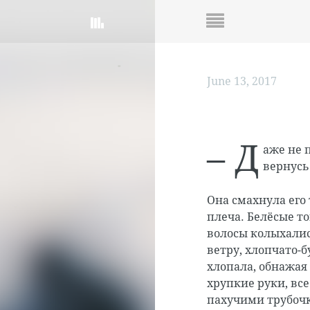
June 13, 2017
– Д
аже не п
вернусь
Она смахнула его
плеча. Белёсые т
волосы колыхали
ветру, хлопчато-
хлопала, обнажая
хрупкие руки, вс
пахучими трубоч