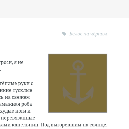
Белое на чёрном
роси, я не
.
 тёплые руки с
онкие тусклые
сь на свежем
бумажная роба
 худые ноги и
е перевязанные
ками капельниц. Под выгоревшим на солнце,