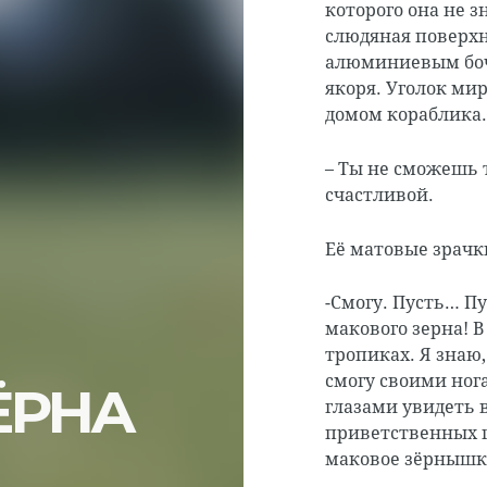
которого она не з
слюдяная поверхн
алюминиевым боч
якоря. Уголок ми
домом кораблика.
– Ты не сможешь 
счастливой.
Её матовые зрачк
-Смогу. Пусть… Пу
макового зерна! В
тропиках. Я знаю
смогу своими ног
ЁРНА
глазами увидеть 
приветственных г
маковое зёрнышк