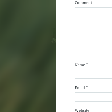
Comment
Name
*
Email
*
Website