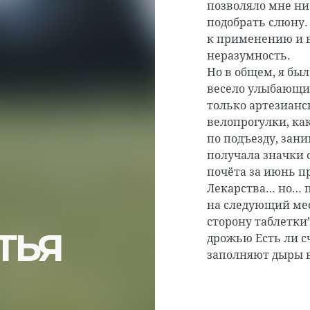
позволяло мне ни
подобрать слюну
к применению и в
неразумность.
Но в общем, я бы
весело улыбающим
только артезианс
велопрогулки, как
по подъезду, зан
получала значки 
почёта за июнь п
Лекарства… но… п
на следующий меся
сторону таблетки
ТЬЯ
дрожью Есть ли с
заполняют дыры в