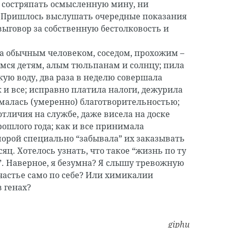
 состряпать осмысленную мину, ни
. Пришлось выслушать очередные показания
ыговор за собственную бестолковость и
ла обычным человеком, соседом, прохожим –
ся детям, алым тюльпанам и солнцу; пила
кую воду, два раза в неделю совершала
 и все; исправно платила налоги, дежурила
ималась (умеренно) благотворительностью;
отличия на службе, даже висела на доске
рошлого года; как и все принимала
орой специально “забывала” их заказывать
ц. Хотелось узнать, что такое “жизнь по ту
”. Наверное, я безумна? Я слышу тревожную
частье само по себе? Или химикалии
 генах?
giphu