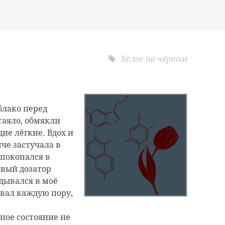
Белое на чёрном
блако перед
таяло, обмякли
ие лёгкие. Вдох и
че застучала в
 покопался в
овый дозатор
ядывался в моё
ивал каждую пору,
ное состояние не