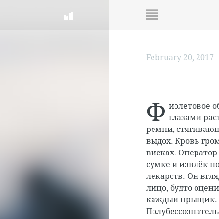
February 20, 2017
Ф
иолетовое о
глазами рас
ремни, стягивающ
выдох. Кровь гром
висках. Оператор
сумке и извлёк н
лекарств. Он вгл
лицо, будто оцен
каждый прыщик.
Полубессознатель