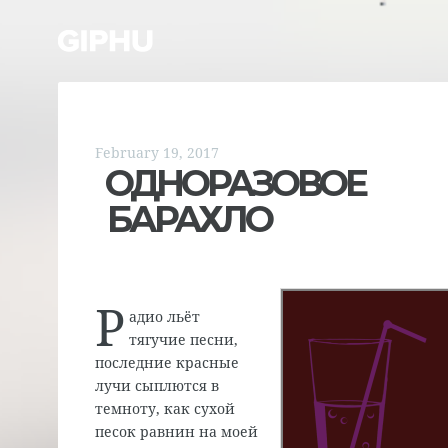
February 19, 2017
ОДНОРАЗОВОЕ
БАРАХЛО
Р
адио льёт
тягучие песни,
последние красные
лучи сыплются в
темноту, как сухой
песок равнин на моей