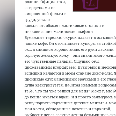
родине. Официантки,
с сердечками из
сморщенной фольги в
груди, устало
ковыляют, обходя пластиковые столики и
низковисящие малиновые плафоны.
Бумажные тарелки, окурок плавает в остывше
чашке кофе. Он отсчитывает купюры за стойко
ох… я слишком хорошо знаю, его руки ласкали
горячую женскую кожу – они знали много жен
его чувственные пальцы. Ощущаю себя
прожёванным вторсырьём. Пузырьки и неонов
вспышки качаются в моём стакане диет-колы. 
проникаю одурманенными зрачками в его глаз
душа электризуется, набитая немыми вопросам
тебе. Что ты уже решил для меня? Может, мы б
до конца мчаться вдаль, и я просто зажмурюсь 
решу порвать картонные детские мечты? А мож
мои кости, обглоданные похотью и наркотой,
выбросит через десяток лет на безымянную ск