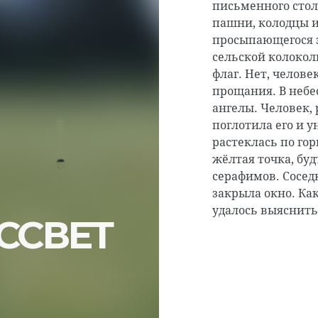
письменного стол
пашни, колодцы и
просыпающегося з
сельской колокол
флаг. Нет, челове
прощания. В небе
ангелы. Человек, 
поглотила его и 
растеклась по го
жёлтая точка, буд
серафимов. Соседк
закрыла окно. Как
удалось выяснить
ССВЕТ