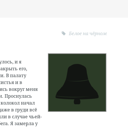
Белое на чёрном
лось, и я
акрыть его,
и. В палату
истья и в
ись вокруг меня
и. Проснулась
 колокол начал
даже в груди всё
или в случае чьей-
ега. Я замерла у