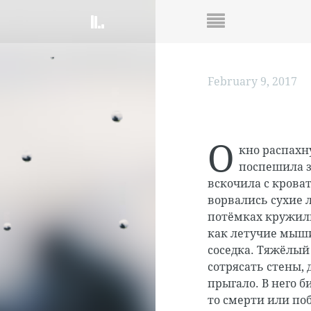
February 9, 2017
О
кно распахну
поспешила з
вскочила с кроват
ворвались сухие л
потёмках кружил
как летучие мыш
соседка. Тяжёлый
сотрясать стены, 
прыгало. В него б
то смерти или поб