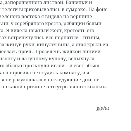
а, запорошенного листвой. Башенки и
 телеги вырисовывались в сумраке. На фоне
елёного востока я видела на вершине
ьни, у серебряного креста, рябящий белый
ка. Я видела нежный жест, кротость его
сах встрепенулись все пернатые – птицы,
раскинув руки, кинулся вниз, а стая крыльев
унеслась прочь. Прозелень жидкой линией
ризонту и латунному куполу, вспыхнула
то облако проткнули иглой – и свет объял
а попросила не студить комнату, и я
 я не разузнавала в последующие дни, не
 по какой причине в то утро звонил колокол.
giphu