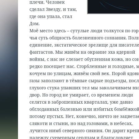
плечи. Человек
сделал Звезду, и там,
где она упала, стал
Дом.
Моё место здесь – сутулые люди толкутся по гор
чья суть общность болезненного сознания. Пол
единение, экстатическое зрелище для писателе
фантастов. Мы живём на окраине эха ядерной
войны, с нас не слезает обугленная кожа, но со
редко посещает нас. Сгорбленные и голодные, 
кочуем по улицам, живём свой век. Порой ядо
газы заползают в тёмные сырые подъезды, пос
глухого стука упавших тел мы заколачиваем вхо
двор. Но город не умирает, со временем люди
селятся в заброшенных кварталах, уже давно
обглоданных болезнью или избитых бомбёжкой
потому пустых. Нет, конечно, ничто не зацвета
слякоти и стыни, но над головами, в небесах,
лучится нимб северного сияния. Он дарит кре
надежду суеверным сердцам и благословляет