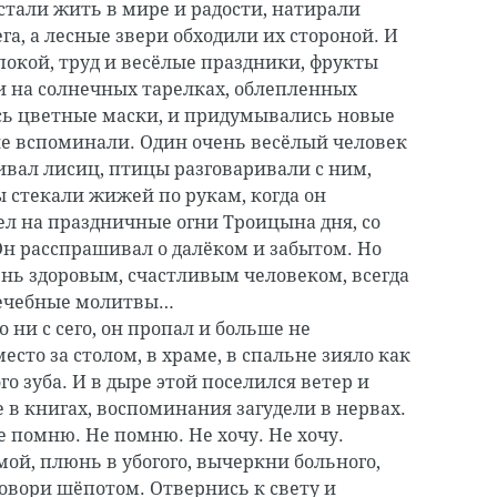
стали жить в мире и радости, натирали
га, а лесные звери обходили их стороной. И
покой, труд и весёлые праздники, фрукты
и на солнечных тарелках, облепленных
сь цветные маски, и придумывались новые
не вспоминали. Один очень весёлый человек
вал лисиц, птицы разговаривали с ним,
 стекали жижей по рукам, когда он
л на праздничные огни Троицына дня, со
 Он расспрашивал о далёком и забытом. Но
чень здоровым, счастливым человеком, всегда
лечебные молитвы…
о ни с сего, он пропал и больше не
место за столом, в храме, в спальне зияло как
о зуба. И в дыре этой поселился ветер и
 в книгах, воспоминания загудели в нервах.
е помню. Не помню. Не хочу. Не хочу.
мой, плюнь в убогого, вычеркни больного,
Говори шёпотом. Отвернись к свету и