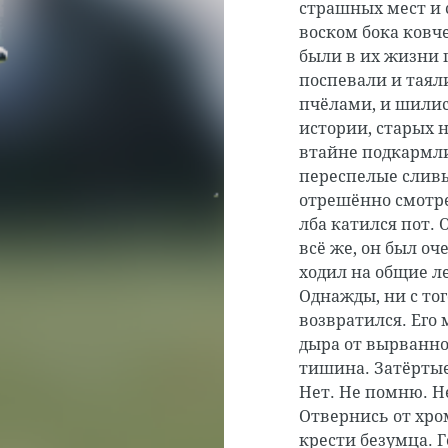
страшных мест и 
воском бока ковче
были в их жизни 
поспевали и таял
пчёлами, и шили
истории, старых 
втайне подкармли
переспелые сливы
отрешённо смотре
лба катился пот.
всё же, он был о
ходил на общие 
Однажды, ни с тог
возвратился. Его 
дыра от вырванног
тишина. Затёртые
Нет. Не помню. Н
Отвернись от хро
крести безумца. 