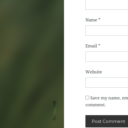
Name
*
Email
*
Website
Save my name, emai
comment.