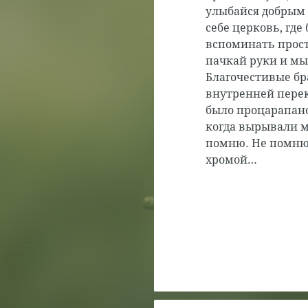
улыбайся добрым 
себе церковь, где
вспоминать прост
пачкай руки и мыс
Благочестивые бр
внутренней перек
было процарапано:
когда вырывали м
помню. Не помню. 
хромой…