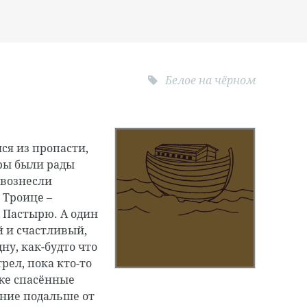
Белое на чёрном
ся из пропасти,
ры были рады
 вознесли
 Троице –
 Пастырю. А один
й и счастливый,
дну, как-будто что
рел, пока кто-то
же спасённые
ние подальше от