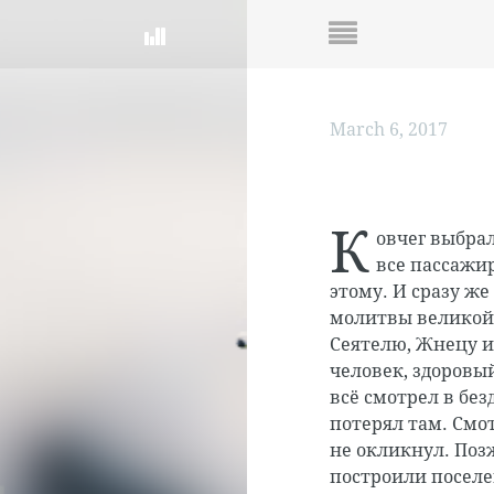
March 6, 2017
К
овчег выбрал
все пассажи
этому. И сразу же
молитвы великой
Сеятелю, Жнецу и
человек, здоровы
всё смотрел в без
потерял там. Смот
не окликнул. Поз
построили поселе