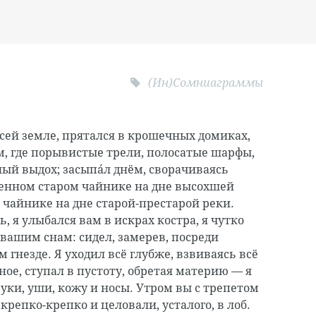
(Ин)Сомниаграммы
сей земле, прятался в крошечных домиках,
, где порывистые трели, полосатые шарфы,
й выдох; засыпáл днём, сворачиваясь
енном старом чайнике на дне высохшей
 чайнике на дне старой-престарой реки.
ь, я улыбался вам в искрах костра, я чутко
вашим снам: сидел, замерев, посреди
м гнезде. Я уходил всё глубже, взвиваясь всё
ое, ступал в пустоту, обретая материю — я
руки, уши, кожу и носы. Утром вы с трепетом
репко-крепко и целовали, усталого, в лоб.