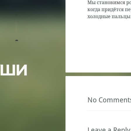
Мы становимся ро
когда придётся п
холодные пальцы 
УШИ
No Comment
Leave a Reply