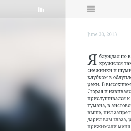
June 30, 2013
Я
блуждал по в
кружился там
снежинки и шумны
клубком в облупл
реки. В высохшем
Сгорая и извиваяс
прислушивался к 
тумана, в аистово
выше, пил запретн
дарил вам глаза, 
прижимали меня к