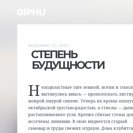
September 25, 2012
СТЕПЕНЬ
БУДУЩНОСТИ
Н
еподвластные тяге земной, ясени и топол
вытянулись ввысь — прополоскать листву
мокрой хмурой синеве. Теперь их кроны пахну
октябрьской грустью-радостью, а стволы — ды
растапливаемого угля. Крепко сбитые стены д
иссечены ливнями. В окне виднеется старый
самовар и груды свежих огурцов. Дома клубится