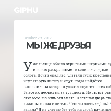
October 29, 2012
МЫ ЖЕ ДРУЗЬЯ
У
же солнце обвело охристыми штрихами л
и вовсю раскрашивает в сепию холодные
болота. Почти опал лес, улетели гуси; крестьян
жгут старую листву и ждут, когда найдётся
виновник, на которого удастся спустить всех со
За все их несчастья, за трудности. Но ты всё ра
отчего-то любишь эти места. Плетёная дверь тв
хижины сошла с петель. Чего ты здесь ждёшь? 
ведьма? Я не улетаю без тебя на своей паутинк