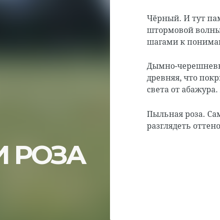
Чёрный. И тут пам
штормовой волны
шагами к понима
Дымно-черешневый
древняя, что покр
света от абажура.
Пыльная роза. Са
разглядеть оттено
И РОЗА