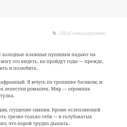
(Ин)Сомниаграммы
И холодные влажные пушинки падают на
 могу это видеть, но пройдут годы — прежде,
ить и полюбить.
франный. Я мчусь по тропинке босиком, и
ся лепестки ромашек. Мир — огромная
тулка.
ия, сгущение сияния. Кроме ослепляющей
ть трезво только тебя — в голубоватых
зко, что порой трудно дышать.