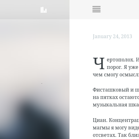
January 24, 2013
Ч
ертополох. 
порог. Я уже
чем смогу осмысл
Фисташковый и ша
на пятках остают
музыкальная шка
Циан. Концентрац
магмы я могу виде
отсветах. Так бли