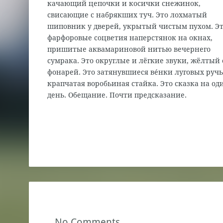
качающий цепочки и косички снежинок,
свисающие с набрякших туч. Это лохматый
шиповник у дверей, укрытый чистым пухом. Э
фарфоровые соцветия наперстянок на окнах,
пришитые аквамариновой нитью вечернего
сумрака. Это округлые и лёгкие звуки, жёлтый 
фонарей. Это затянувшиеся вéнки луговых ручь
крапчатая воробьиная стайка. Это сказка на од
день. Обещание. Почти предсказание.
No Comments